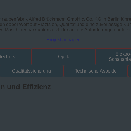
chraubenfabrik Alfred Brückmann GmbH & Co. KG in Berlin führ
gen dabei Wert auf Präzision, Qualität und eine zuverlässige
schinenpark unterstützt, der auf die Anforderungen unterschie
Projekt anfragen
Elektro
technik
Optik
Schaltanl
Qualitätssicherung
Technische Aspekte
n und Effizienz