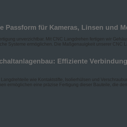
te Passform für Kameras, Linsen und 
Fertigung unverzichtbar. Mit CNC Langdrehen fertigen wir Geh
ische Systeme ermöglichen. Die Maßgenauigkeit unserer CNC La
Schaltanlagenbau: Effiziente Verbindun
 Langdrehteile wie Kontaktstifte, Isolierhülsen und Verschraub
 ermöglichen eine präzise Fertigung dieser Bauteile, die de