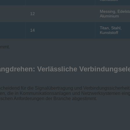
Messing, Edelst
12
Aluminium
Titan, Stahl,
14
Kunststoff
immt.
gdrehen: Verlässliche Verbindungsele
tscheidend für die Signalübertragung und Verbindungssicherhei
en, die in Kommunikationsanlagen und Netzwerksystemen einge
hnischen Anforderungen der Branche abgestimmt.