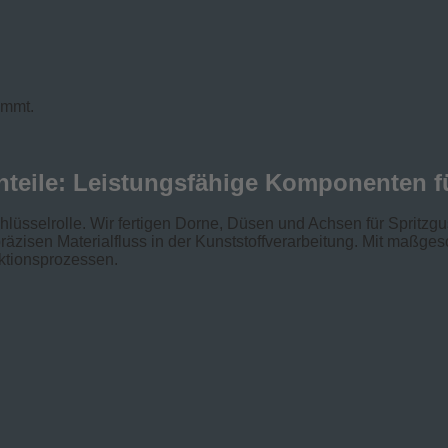
immt.
teile: Leistungsfähige Komponenten fü
hlüsselrolle. Wir fertigen Dorne, Düsen und Achsen für Spritzg
räzisen Materialfluss in der Kunststoffverarbeitung. Mit maßg
uktionsprozessen.