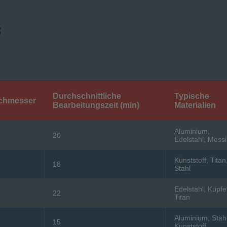
:
Durchschnittliche
Typische
chmesser
Bearbeitungszeit (min)
Materialien
Aluminium,
20
Edelstahl, Mess
Kunststoff, Titan
18
Stahl
Edelstahl, Kupfe
22
Titan
Aluminium, Stahl
15
Kunststoff